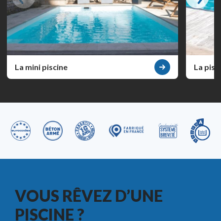
La mini piscine
La pisc
VOUS RÊVEZ D’UNE
PISCINE ?