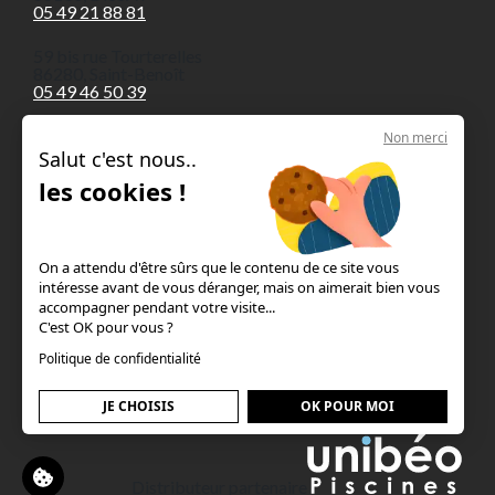
05 49 21 88 81
59 bis rue Tourterelles
86280, Saint-Benoît
05 49 46 50 39
Non merci
Salut c'est nous..
les cookies !
Nos piscines en béton armé
Le concept
On a attendu d'être sûrs que le contenu de ce site vous
intéresse avant de vous déranger, mais on aimerait bien vous
Les guides & astuces
accompagner pendant votre visite...
C'est OK pour vous ?
Mentions légales
Politique de confidentialité
JE CHOISIS
OK POUR MOI
Distributeur partenaire