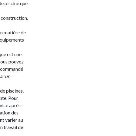
de piscine que
e construction,
en matière de
 équipements
que est une
 vous pouvez
 recommandé
par un
de piscines.
nte. Pour
rvice après-
ration des
nt varier au
n travail de