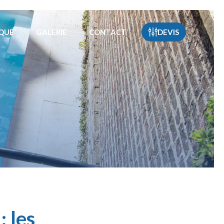
OQUE
GALERIE
CONTACT
DEVIS
: les