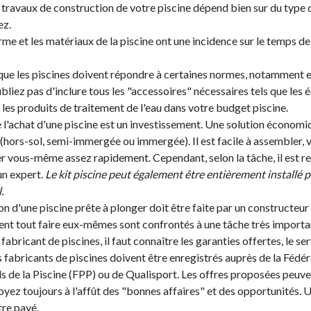
 travaux de construction de votre piscine dépend bien sur du type 
ez.
forme et les matériaux de la piscine ont une incidence sur le temps d
r que les piscines doivent répondre à certaines normes, notamment 
ubliez pas d'inclure tous les "accessoires" nécessaires tels que les
t les produits de traitement de l'eau dans votre budget piscine.
ue l'achat d'une piscine est un investissement. Une solution économi
t (hors-sol, semi-immergée ou immergée). Il est facile à assembler,
ler vous-même assez rapidement. Cependant, selon la tâche, il est
un expert.
Le kit piscine peut également être entièrement installé 
.
on d'une piscine prête à plonger doit être faite par un constructeur 
ent tout faire eux-mêmes sont confrontés à une tâche très importa
 fabricant de piscines, il faut connaître les garanties offertes, le se
es fabricants de piscines doivent être enregistrés auprès de la Fédé
s de la Piscine (FPP) ou de Qualisport. Les offres proposées peuve
oyez toujours à l'affût des "bonnes affaires" et des opportunités. U
tre payé.