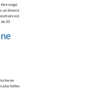
 être exigé.
s, un énoncé
onstruire est
s de 20
ine
iscine en
s plus belles