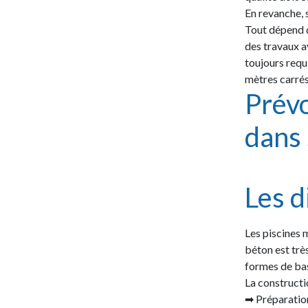
En revanche, 
Tout dépend d
des travaux a
toujours requ
mètres carrés
Prévo
dans 
Les d
Les piscines 
béton est trè
formes de bas
La constructi
➡ Préparation