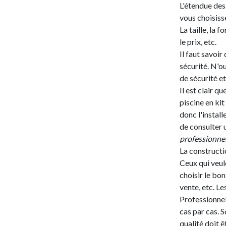
L'étendue des
vous choisiss
La taille, la 
le prix, etc.
Il faut savoi
sécurité. N'o
de sécurité e
Il est clair q
piscine en ki
donc l'instal
de consulter 
professionnel
La constructi
Ceux qui veul
choisir le bon
vente, etc. L
Professionnel
cas par cas. S
qualité doit ê