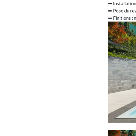
➡ Installation
➡ Pose du rev
➡ Finitions : 