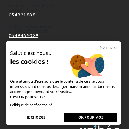
Les hauts de Montigny
86130, DISSAY
05 49 21 88 81
59 bis rue Tourterelles
86280, Saint-Benoît
05 49 46 50 39
Non merci
Salut c'est nous..
les cookies !
Nos piscines en béton armé
Le concept
On a attendu d'être sûrs que le contenu de ce site vous
intéresse avant de vous déranger, mais on aimerait bien vous
Les guides & astuces
accompagner pendant votre visite...
C'est OK pour vous ?
Mentions légales
Politique de confidentialité
JE CHOISIS
OK POUR MOI