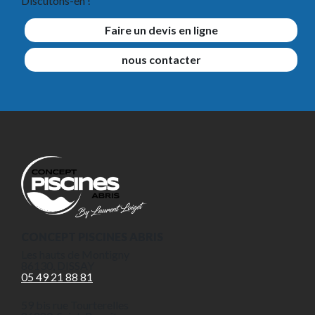
Discutons-en !
Faire un devis en ligne
nous contacter
CONCEPT PISCINES ABRIS
Les hauts de Montigny
86130, DISSAY
05 49 21 88 81
59 bis rue Tourterelles