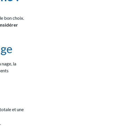
le bon choix.
onsidérer
age
 nage, la
ments
totale et une
.