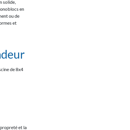
n solide,
monoblocs en
ment ou de
formes et
ondeur
scine de 8x4
 propreté et la