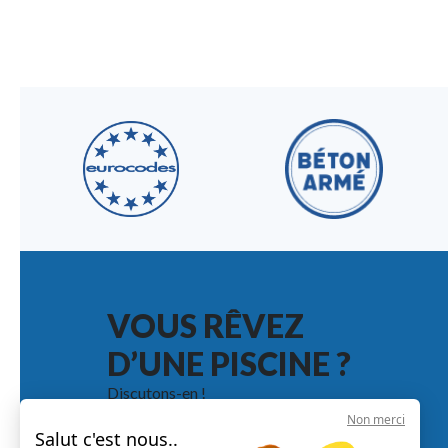
VOUS RÊVEZ
D’UNE PISCINE ?
Discutons-en !
Non merci
Faire un devis en ligne
Salut c'est nous..