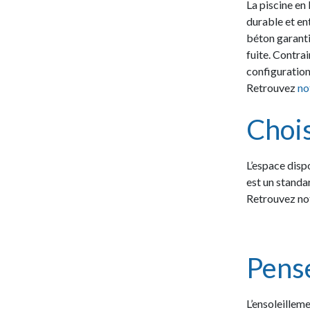
La piscine en
durable et en
béton garanti
fuite. Contra
configuration
Retrouvez
no
Chois
L’espace disp
est un standa
Retrouvez not
Pens
L’ensoleilleme