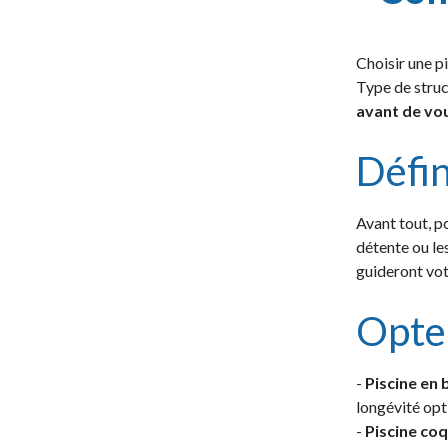
Choisir une pi
Type de stru
avant de vo
Défin
Avant tout, p
détente ou le
guideront vot
Opter
-
Piscine en
longévité opt
-
Piscine co